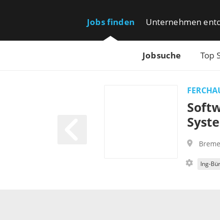
Jobs finden
Unternehmen ent
Jobsuche
Top 
FERCHA
Soft
Syst
Brem
Ing-Bü