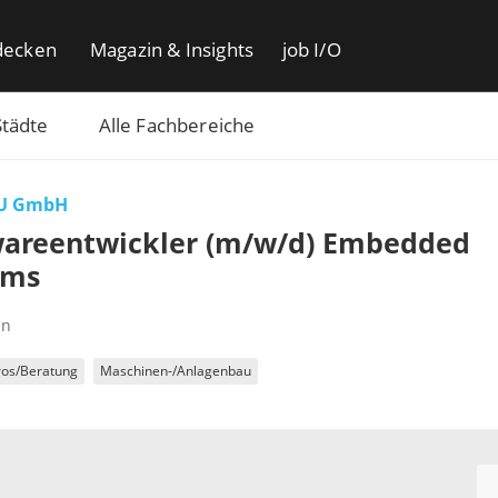
decken
Magazin & Insights
job I/O
Städte
Alle Fachbereiche
U GmbH
wareentwickler (m/w/d) Embedded
ems
en
ros/Beratung
Maschinen-/Anlagenbau