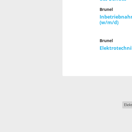
Brunel
Inbetriebnah
(w/m/d)
Brunel
Elektrotechni
Elek