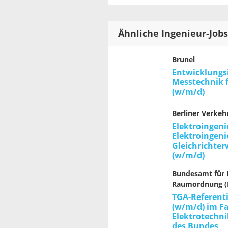
Ähnliche Ingenieur-Jobs
Brunel
Entwicklungs
Messtechnik 
(w/m/d)
Berliner Verkeh
Elektroingeni
Elektroingeni
Gleichrichte
(w/m/d)
Bundesamt für
Raumordnung (
TGA-Referent
(w/m/d) im F
Elektrotechni
des Bundes