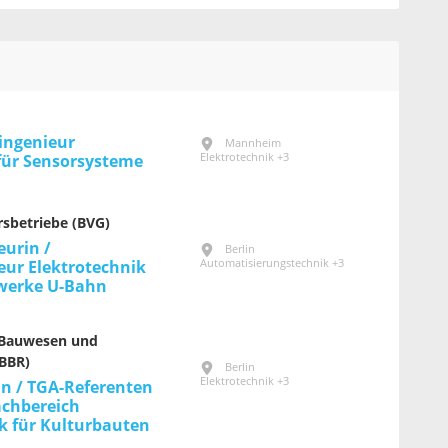
ingenieur
Mannheim
Elektrotechnik +3
für Sensorsysteme
rsbetriebe (BVG)
eurin /
Berlin
Automatisierungstechnik +3
eur Elektrotechnik
rwerke U-Bahn
 Bauwesen und
BBR)
Berlin
Elektrotechnik +3
in / TGA-Referenten
achbereich
k für Kultur­bauten