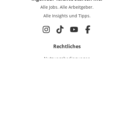
Alle Jobs.
Alle Arbeitgeber.
Alle Insights und Tipps.
Rechtliches
Nutzungsbedingungen
Datenschutz
Cookie-Einstellungen
Impressum
Für Ingenieure
Jobsuche
Für Unternehmen
Magazin & Insights
Anmelden
EmployerGate
Über uns
Ingenieur-Recruiting