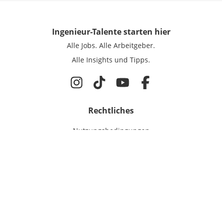
Ingenieur-Talente
starten hier
Alle Jobs.
Alle Arbeitgeber.
Alle Insights und Tipps.
Rechtliches
Nutzungsbedingungen
Datenschutz
Cookie-Einstellungen
Impressum
Für Ingenieure
Jobsuche
Für Unternehmen