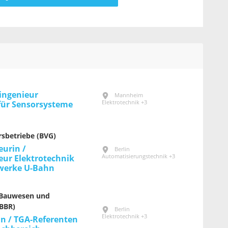
ingenieur
Mannheim
Elektrotechnik +3
für Sensorsysteme
rsbetriebe (BVG)
eurin /
Berlin
Automatisierungstechnik +3
eur Elektrotechnik
rwerke U-Bahn
 Bauwesen und
BBR)
Berlin
Elektrotechnik +3
in / TGA-Referenten