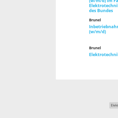
(w/m/d) im F
Elektrotechni
des Bundes
Brunel
Inbetriebnah
(w/m/d)
Brunel
Elektrotechni
Elek