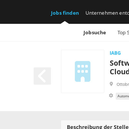
Jobs finden
Unternehmen ent
Jobsuche
Top 
IABG
Softw
Cloud
Ottob
Automo
Beschreibung der Stelle