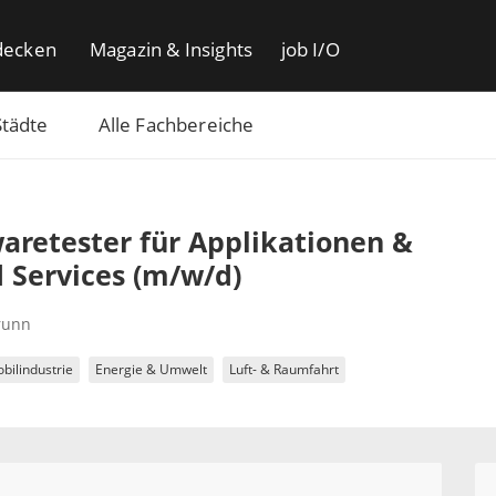
decken
Magazin & Insights
job I/O
Städte
Alle Fachbereiche
aretester für Applikationen &
 Services (m/w/d)
runn
bilindustrie
Energie & Umwelt
Luft- & Raumfahrt