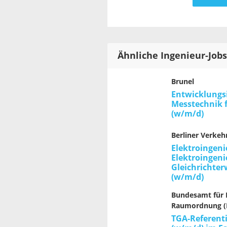
Ähnliche Ingenieur-Jobs
Brunel
Entwicklungs
Messtechnik 
(w/m/d)
Berliner Verkeh
Elektroingeni
Elektroingeni
Gleichrichte
(w/m/d)
Bundesamt für
Raumordnung (
TGA-Referent