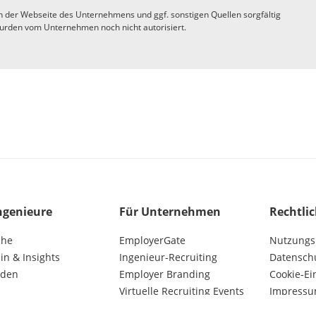
n der Webseite des Unternehmens und ggf. sonstigen Quellen sorgfältig
urden vom Unternehmen noch nicht autorisiert.
ngenieure
Für Unternehmen
Rechtli
che
EmployerGate
Nutzungs
n & Insights
Ingenieur-Recruiting
Datensch
lden
Employer Branding
Cookie-Ei
Virtuelle Recruiting Events
Impress
Kunden AGB