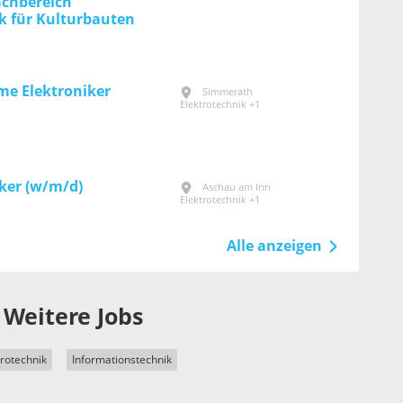
achbereich
k für Kultur­bauten
me Elektroniker
Simmerath
Elektrotechnik +1
ker (w/m/d)
Aschau am Inn
Elektrotechnik +1
Alle anzeigen
Weitere Jobs
trotechnik
Informationstechnik