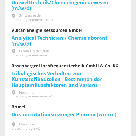
Umwelttechnik/Chemieingenieurwesen
(m/w/d)
Schwarzheide
Chemieingenieurwesen +3
Vulcan Energie Ressourcen GmbH
Analytical Technician / Chemielaborant
(m/w/d)
Landau in der Pfalz
Chemieingenieurwesen
Rosenberger Hochfrequenztechnik GmbH & Co. KG
Tribologisches Verhalten von
Kunststoffbauteilen - Bestimmen der
Haupteinflussfaktoren und Varianz
Fridolfing
Chemieingenieurwesen +1
Brunel
Dokumentationsmanager Pharma (w/m/d)
Mannheim
Biotechnologie +2