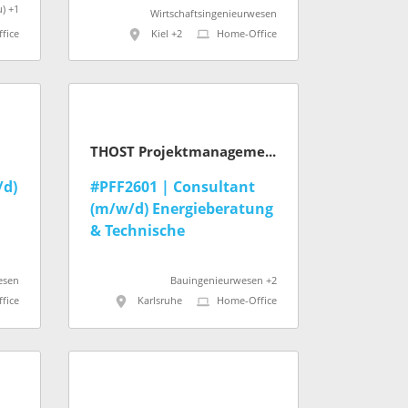
u) +1
Wirtschaftsingenieurwesen
fice
Kiel +2
Home-Office
THOST Projektmanagement GmbH
/d)
#PFF2601 | Consultant
(m/w/d) Energieberatung
& Technische
Gebäudeanalyse
esen
Bauingenieurwesen +2
fice
Karlsruhe
Home-Office