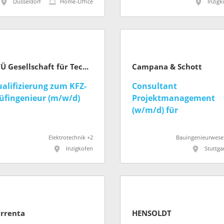
ndesamts für Natur,
Düsseldorf
Home-Office
Inzigk
mwelt und Klima NRW
GTÜ Gesellschaft für Technische Überwachung mbH
Campana & Schott
alifizierung zum KFZ-
Consultant
üfingenieur (m/w/d)
Projektmanagement
(w/m/d) für
Infrastrukturprojekte
Elektrotechnik +2
Bauingenieurwese
Inzigkofen
Stuttga
rrenta
HENSOLDT