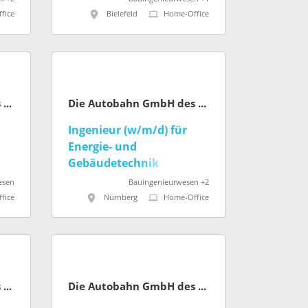
fice
Bielefeld
Home-Office
Die Autobahn GmbH des Bundes
Die Autobahn GmbH des Bundes
Ingenieur (w/m/d) für
Energie- und
Gebäudetechnik
esen
Bauingenieurwesen +2
fice
Nürnberg
Home-Office
Die Autobahn GmbH des Bundes
Die Autobahn GmbH des Bundes