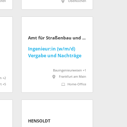
(m/w/d)
ofen
Oberkochen
Amt für Straßenbau und Erschließung (Stadt Frankfurt am Main)
Ingenieur:in (w/m/d)
Vergabe und Nachträge
Bauingenieurwesen +1
Frankfurt am Main
n +2
rt +5
Home-Office
HENSOLDT