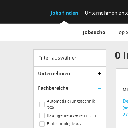
Jobs finden
Unternehmen ent
Jobsuche
Top 
0
Filter auswählen
Unternehmen
Fachbereiche
De
Automatisierungstechnik
(w
(
262
)
77
Bauingenieurwesen
(
1.041
)
Em
Biotechnologie
(
66
)