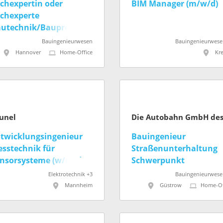
chexpertin oder
BIM Manager (m/w/d)
chexperte
utechnik/Bauprozess
/m/d)
Bauingenieurwesen
Bauingenieurwese
Hannover
Home-Office
Kre
unel
twicklungsingenieur
Bauingenieur
sstechnik für
Straßenunterhaltung
nsorsysteme (w/m/d)
Schwerpunkt
Entwässerung (m/w/d)
Elektrotechnik +3
Bauingenieurwese
Mannheim
Güstrow
Home-Of