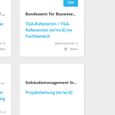
TIPP
Amt für Straßenbau und Erschließung (Stadt Frankfurt am Main)
Bundesamt für Bauwesen und Raumordnung (BBR)
nw
TGA-Referentin / TGA-
Referenten (w/m/d) im
Fachbereich
Elektrotechnik für
n +5
Elektrotechnik +3
Kultur­bauten des Bundes
Main
Berlin
Die Autobahn GmbH des Bundes
Gebäudemanagement Schleswig-Holstein AöR
ür
Projektleitung (m/w/d)
ung
n +2