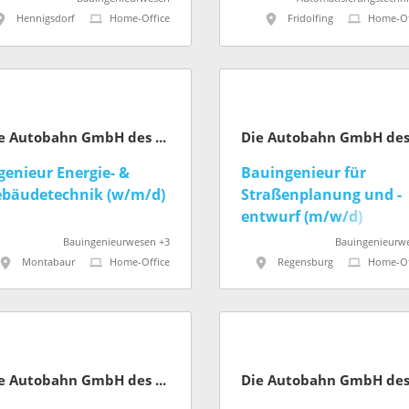
Hennigsdorf
Home-Office
Fridolfing
Home-Of
Die Autobahn GmbH des Bundes
genieur Energie- &
Bauingenieur für
bäudetechnik (w/m/d)
Straßenplanung und -
entwurf (m/w/d)
Bauingenieurwesen +3
Bauingenieurw
Montabaur
Home-Office
Regensburg
Home-Of
Die Autobahn GmbH des Bundes