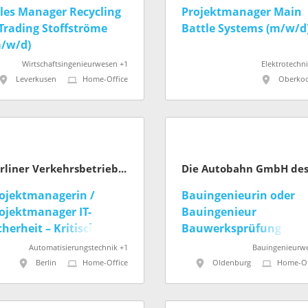
les Manager Recycling
Projektmanager Main
Trading Stoffströme
Battle Systems (m/w/d
/w/d)
Wirtschaftsingenieurwesen +1
Elektrotechn
Leverkusen
Home-Office
Oberko
Berliner Verkehrsbetriebe (BVG)
ojektmanagerin /
Bauingenieurin oder
ojektmanager IT-
Bauingenieur
cherheit – Kritische
Bauwerksprüfung
frastruktur U-Bahn
Oldenburg (w/m/d)
Automatisierungstechnik +1
Bauingenieurw
/m/d)
Berlin
Home-Office
Oldenburg
Home-Of