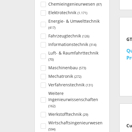
La
Chemieingenieurwesen
(
87
)
U
Elektrotechnik
(
1.171
)
Energie- & Umwelttechnik
(
417
)
Fahrzeugtechnik
(
126
)
Informationstechnik
(
314
)
Qu
Luft- & Raumfahrttechnik
Pr
(
70
)
Maschinenbau
(
573
)
Mechatronik
(
272
)
Verfahrenstechnik
(
131
)
Weitere
Ingenieurwissenschaften
(
162
)
Werkstofftechnik
(
29
)
Wirtschaftsingenieurwesen
Cu
(
594
)