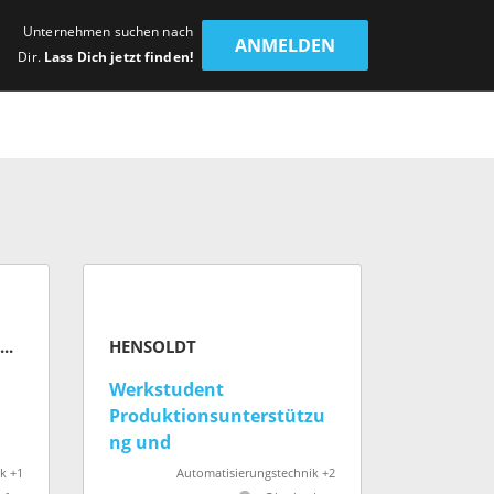
Unternehmen suchen nach
ANMELDEN
Dir.
Lass Dich jetzt finden!
GTÜ Gesellschaft für Technische Überwachung mbH
HENSOLDT
Werkstudent
Produktionsunterstützu
ter
ng und
Montageorganisation
k +1
Automatisierungstechnik +2