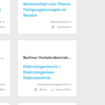
Masterarbeit zum Thema
)
Fertigungskonzepte im
Bereich
Produktmanagement
ik +2
Elektrotechnik +3
chen
Taufkirchen
Die Autobahn GmbH des Bundes
Berliner Verkehrsbetriebe (BVG)
Elektroingenieurin /
Elektroingenieur
Elektrotechnik
Gleichrichterwerke U-
esen
Automatisierungstechnik +3
Bahn (w/m/d)
fice
Berlin
Home-Office