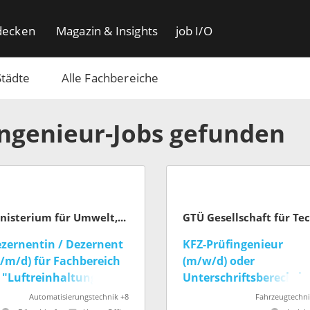
decken
Magazin & Insights
job I/O
Städte
Alle Fachbereiche
Ingenieur-Jobs gefunden
Ministerium für Umwelt, Naturschutz und Verkehr des Landes Nordrhein-Westfalen
zernentin / Dezernent
KFZ-Prüfingenieur
/m/d) für Fachbereich
(m/w/d) oder
 "Luftreinhaltung,
Unterschriftsberechtig
issionskataster " des
(m/w/d)
Automatisierungstechnik +8
Fahrzeugtechni