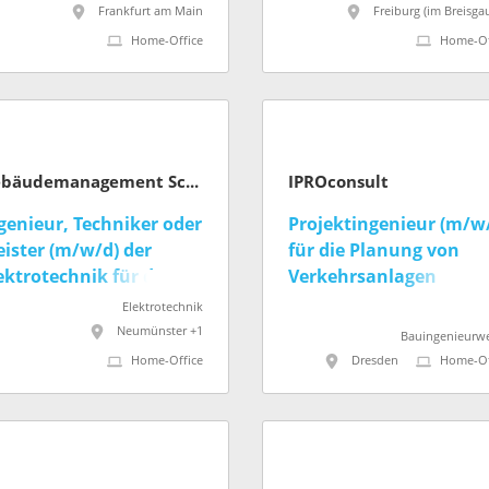
Frankfurt am Main
Freiburg (im Breisga
Home-Office
Home-Of
Gebäudemanagement Schleswig-Holstein AöR
IPROconsult
genieur, Techniker oder
Projektingenieur (m/w
ister (m/w/d) der
für die Planung von
ektrotechnik für das
Verkehrsanlagen
am Justiz
Elektrotechnik
Neumünster +1
Bauingenieurw
Home-Office
Dresden
Home-Of