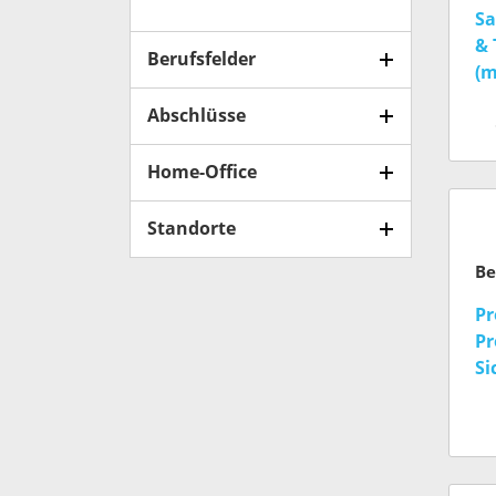
Sa
& 
Berufsfelder
(m
Abschlüsse
Home-Office
Standorte
Pr
Pr
Si
In
(w