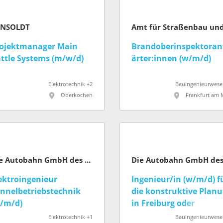
ENSOLDT
ojektmanager Main
Brandoberinspektora
ttle Systems (m/w/d)
ärter:innen (w/m/d)
Elektrotechnik +2
Bauingenieurwese
Oberkochen
Frankfurt am 
Die Autobahn GmbH des Bundes
ektroingenieur
Ingenieur/in (w/m/d) f
nnelbetriebstechnik
die konstruktive Plan
/m/d)
in Freiburg oder
Donaueschingen
Elektrotechnik +1
Bauingenieurwese