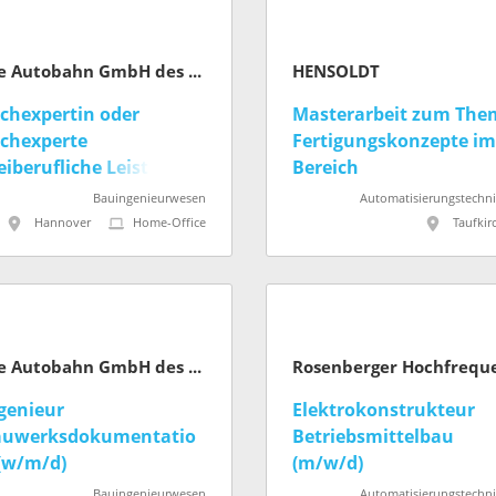
Die Autobahn GmbH des Bundes
HENSOLDT
chexpertin oder
Masterarbeit zum The
chexperte
Fertigungskonzepte im
eiberufliche Leistungen
Bereich
/m/d)
Produktmanagement
Bauingenieurwesen
Automatisierungstechni
Hannover
Home-Office
Taufkir
Die Autobahn GmbH des Bundes
genieur
Elektrokonstrukteur
auwerksdokumentatio
Betriebsmittelbau
(w/m/d)
(m/w/d)
Bauingenieurwesen
Automatisierungstechni