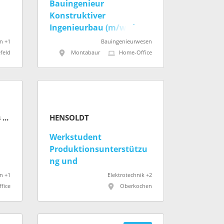
Bauingenieur
Konstruktiver
Ingenieurbau (m/w/d)
n +1
Bauingenieurwesen
feld
Montabaur
Home-Office
Die Autobahn GmbH des Bundes
HENSOLDT
Werkstudent
Produktionsunterstützu
ng und
Montageorganisation
n +1
Elektrotechnik +2
(m/w/d)
fice
Oberkochen