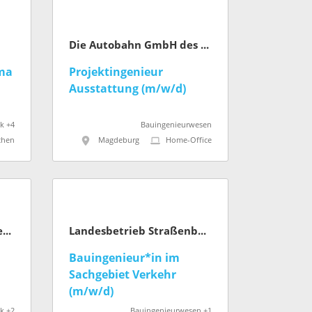
Die Autobahn GmbH des Bundes
ma
Projektingenieur
Ausstattung (m/w/d)
k +4
Bauingenieurwesen
chen
Magdeburg
Home-Office
Rosenberger Hochfrequenztechnik GmbH & Co. KG
Landesbetrieb Straßenbau Nordrhein-Westfalen
Bauingenieur*in im
Sachgebiet Verkehr
(m/w/d)
k +2
Bauingenieurwesen +1