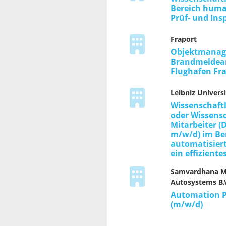
Bereich huma
Prüf- und In
Fraport
Objektmanag
Brandmeldea
Flughafen Fr
Leibniz Universi
Wissenschaftl
oder Wissensc
Mitarbeiter (
m/w/d) im Be
automatisier
ein effizient
Samvardhana M
Autosystems B.V
Automation P
(m/w/d)