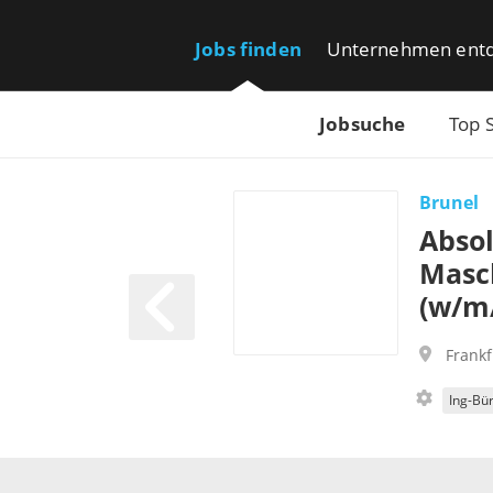
Jobs finden
Unternehmen ent
Jobsuche
Top 
Brunel
Absol
Masc
(w/m
Frank
Ing-Bü