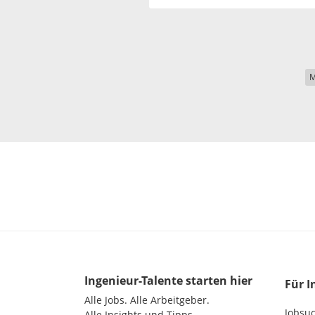
M
Ingenieur-Talente
starten hier
Für I
Alle Jobs.
Alle Arbeitgeber.
Jobsu