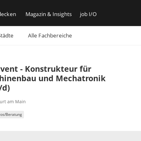
decken
Magazin & Insights
job I/O
Städte
Alle Fachbereiche
vent - Konstrukteur für
hinenbau und Mechatronik
/d)
furt am Main
ros/Beratung