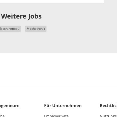
Weitere Jobs
aschinenbau
Mechatronik
ngenieure
Für Unternehmen
Rechtli
che
EmployerGate
Nutzungs