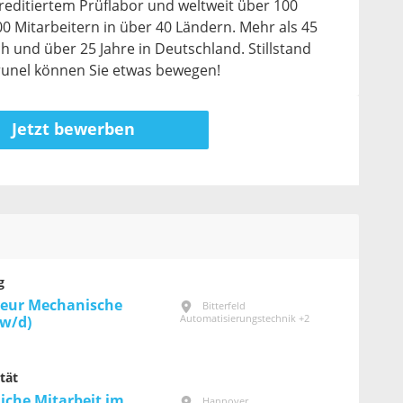
reditiertem Prüflabor und weltweit über 100
0 Mitarbeitern in über 40 Ländern. Mehr als 45
ch und über 25 Jahre in Deutschland. Stillstand
Brunel können Sie etwas bewegen!
Jetzt bewerben
g
ieur Mechanische
Bitterfeld
Automatisierungstechnik +2
/w/d)
tät
iche Mitarbeit im
Hannover