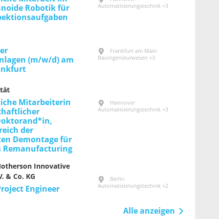
Automatisierungstechnik +3
noide Robotik für
spektionsaufgaben
er
Frankfurt am Main
Bauingenieurwesen +3
nlagen (m/w/d) am
ankfurt
tät
iche Mitarbeiterin
Hannover
Automatisierungstechnik +3
haftlicher
Doktorand*in,
reich der
ten Demontage für
es Remanufacturing
otherson Innovative
. & Co. KG
Berlin
Automatisierungstechnik +2
roject Engineer
Alle anzeigen