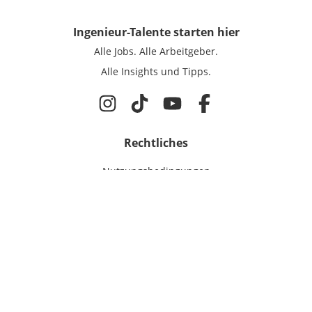
Ingenieur-Talente
starten hier
Alle Jobs.
Alle Arbeitgeber.
Alle Insights und Tipps.
Rechtliches
Nutzungsbedingungen
Datenschutz
Cookie-Einstellungen
Impressum
Für Ingenieure
Jobsuche
Für Unternehmen
Magazin & Insights