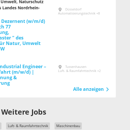
r Umwelt, Naturschutz
s Landes Nordrhein-
Düsseldorf
Automatisierungstechnik +8
/ Dezernent (w/m/d)
ch 77
ung,
ster " des
ür Natur, Umwelt
RW
Industrial Engineer –
Tussenhausen
Luft- & Raumfahrttechnik +2
ahrt (m/w/d) |
anung &
erung
Alle anzeigen
Weitere Jobs
Luft- & Raumfahrttechnik
Maschinenbau