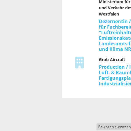
Ministerium fü
und Verkehr de
Westfalen
Dezernentin 
für Fachberei
"Luftreinhalt
Emissionskata
Landesamts f
und Klima N
Grob Aircraft
Production / 
Luft- & Raumf
Fertigungspl
Industrialisi
Bauingenieurwesen