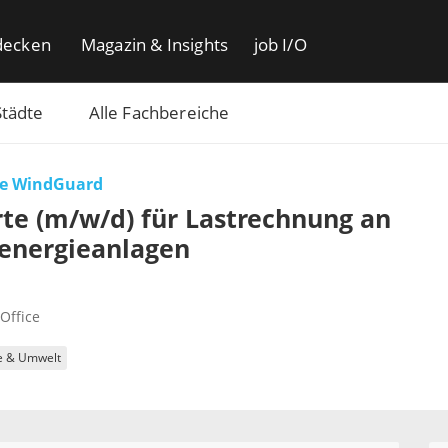
decken
Magazin & Insights
job I/O
Städte
Alle Fachbereiche
e WindGuard
te (m/w/d) für Lastrechnung an
energieanlagen
Office
e & Umwelt