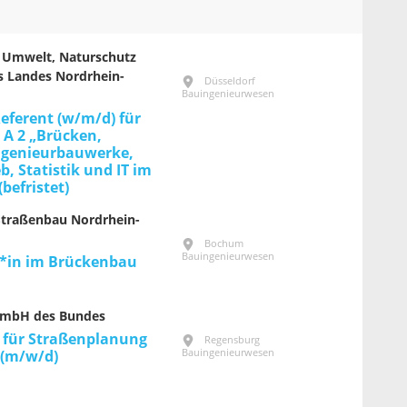
r Umwelt, Naturschutz
s Landes Nordrhein-
Düsseldorf
Bauingenieurwesen
Referent (w/m/d) für
I A 2 „Brücken,
ngenieurbauwerke,
b, Statistik und IT im
befristet)
Straßenbau Nordrhein-
Bochum
Bauingenieurwesen
*in im Brückenbau
GmbH des Bundes
 für Straßenplanung
Regensburg
Bauingenieurwesen
 (m/w/d)