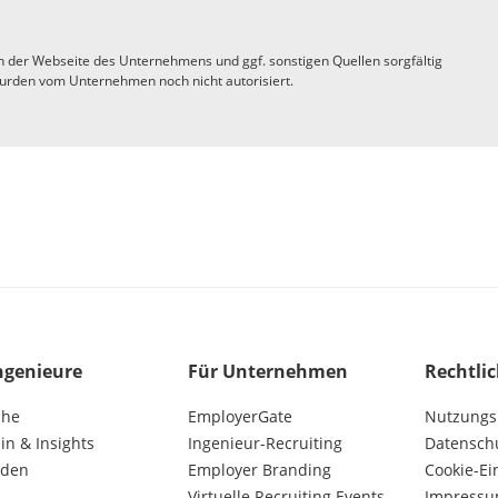
n der Webseite des Unternehmens und ggf. sonstigen Quellen sorgfältig
urden vom Unternehmen noch nicht autorisiert.
ngenieure
Für Unternehmen
Rechtli
che
EmployerGate
Nutzungs
n & Insights
Ingenieur-Recruiting
Datensch
lden
Employer Branding
Cookie-Ei
Virtuelle Recruiting Events
Impress