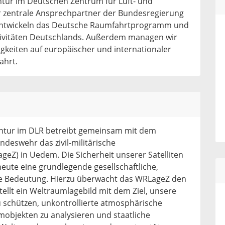
tur im Deutschen Zentrum für Luft- und
r zentrale Ansprechpartner der Bundesregierung
entwickeln das Deutsche Raumfahrtprogramm und
ktivitäten Deutschlands. Außerdem managen wir
gkeiten auf europäischer und internationaler
ahrt.
ntur im DLR betreibt gemeinsam mit dem
swehr das zivil-militärische
Z) in Uedem. Die Sicherheit unserer Satelliten
ute eine grundlegende gesellschaftliche,
che Bedeutung. Hierzu überwacht das WRLageZ den
llt ein Weltraumlagebild mit dem Ziel, unsere
 schützen, unkontrollierte atmosphärische
mobjekten zu analysieren und staatliche