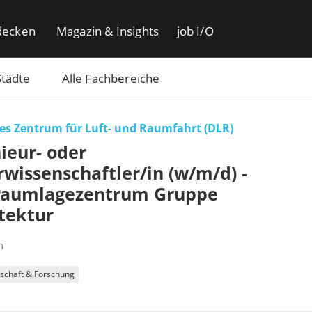
decken
Magazin & Insights
job I/O
Städte
Alle Fachbereiche
es Zentrum für Luft- und Raumfahrt (DLR)
ieur- oder
wissenschaftler/in (w/m/d) -
raumlagezentrum Gruppe
tektur
m
schaft & Forschung