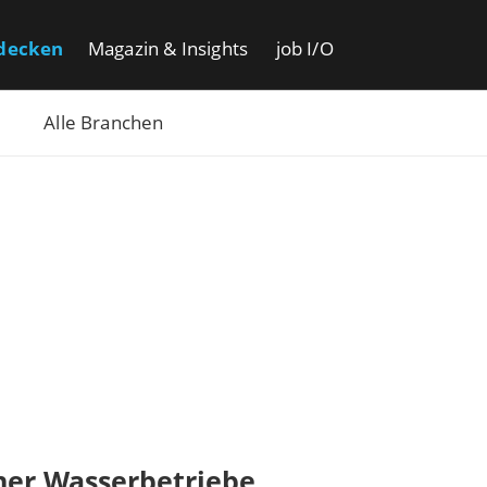
decken
Magazin & Insights
job I/O
Alle Branchen
ner Wasserbetriebe