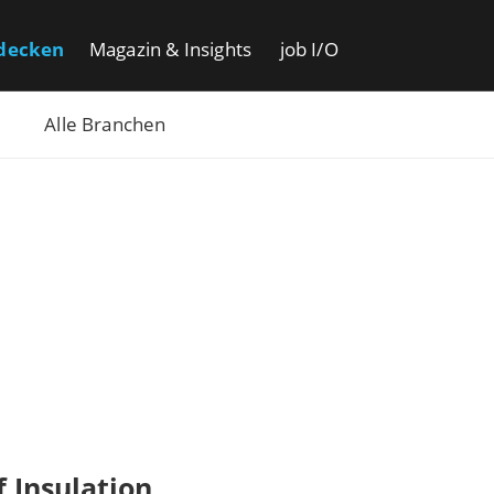
decken
Magazin & Insights
job I/O
Alle Branchen
 Insulation