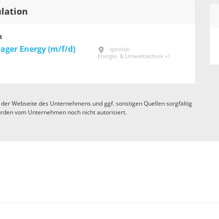
ulation
n
ager Energy (m/f/d)
Iphofen
Energie- & Umwelttechnik +1
 der Webseite des Unternehmens und ggf. sonstigen Quellen sorgfältig
rden vom Unternehmen noch nicht autorisiert.