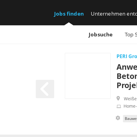
Jobs finden
Unternehmen ent
Jobsuche
Top 
PERI Gr
Anwen
Beton
Proje
Weiße
Home-
Bauwe