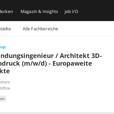
decken
Magazin & Insights
job I/O
Städte
Alle Fachbereiche
oup
dungsingenieur / Architekt 3D-
druck (m/w/d) - Europaweite
kte
nhorn
Office
sen