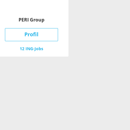
PERI Group
Profil
12 ING-Jobs