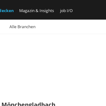
decken
Magazin & Insights
job I/O
Alle Branchen
t Mönchengladbach