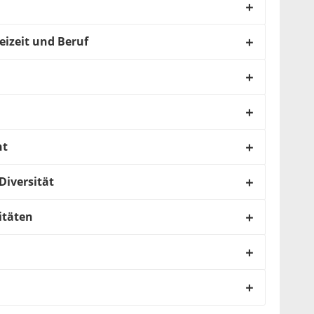
eizeit und Beruf
nt
Diversität
itäten