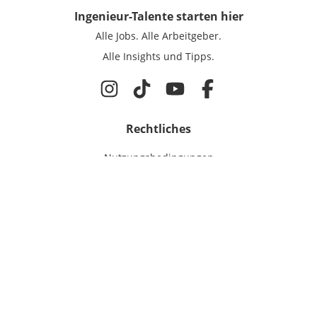
Ingenieur-Talente
starten hier
Alle Jobs.
Alle Arbeitgeber.
Alle Insights und Tipps.
Rechtliches
Nutzungsbedingungen
Datenschutz
Cookie-Einstellungen
Impressum
Für Ingenieure
Jobsuche
Für Unternehmen
Magazin & Insights
Anmelden
EmployerGate
Über uns