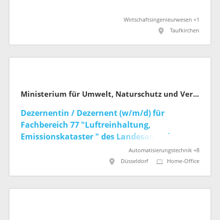
Wirtschaftsingenieurwesen +1
Taufkirchen
Ministerium für Umwelt, Naturschutz und Verkehr des Landes Nordrhein-Westfalen
Dezernentin / Dezernent (w/m/d) für
Fachbereich 77 "Luftreinhaltung,
Emissionskataster " des Landesamts für
Natur, Umwelt und Klima NRW
Automatisierungstechnik +8
Düsseldorf
Home-Office