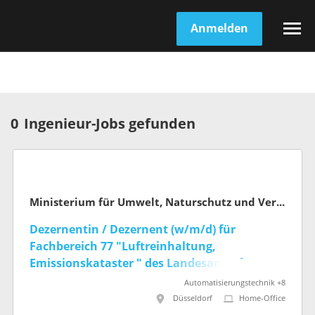
Anmelden
0
Ingenieur-Jobs gefunden
Ministerium für Umwelt, Naturschutz und Verkehr des Landes Nordrhein-Westfalen
Dezernentin / Dezernent (w/m/d) für
Fachbereich 77 "Luftreinhaltung,
Emissionskataster " des Landesamts für
Natur, Umwelt und Klima NRW
Automatisierungstechnik +8
Düsseldorf
Home-Office