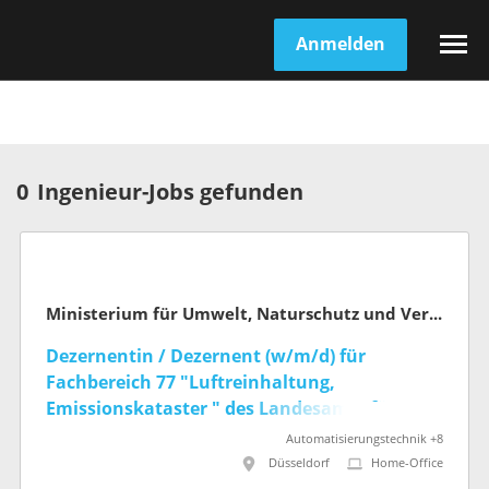
Anmelden
0
Ingenieur-Jobs gefunden
Ministerium für Umwelt, Naturschutz und Verkehr des Landes Nordrhein-Westfalen
Dezernentin / Dezernent (w/m/d) für
Fachbereich 77 "Luftreinhaltung,
Emissionskataster " des Landesamts für
Natur, Umwelt und Klima NRW
Automatisierungstechnik +8
Düsseldorf
Home-Office