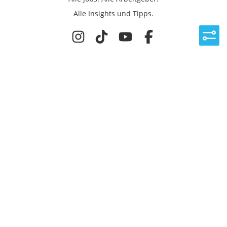
Alle Insights und Tipps.
Rechtliches
Nutzungsbedingungen
Datenschutz
Cookie-Einstellungen
Impressum
Für Ingenieure
Jobsuche
Für Unternehmen
Magazin & Insights
Anmelden
EmployerGate
Über uns
Ingenieur-Recruiting
Employer Branding
Jobs bei uns
©
2026
get in GmbH