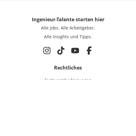
Ingenieur-Talente
starten hier
Alle Jobs.
Alle Arbeitgeber.
Alle Insights und Tipps.
Rechtliches
Nutzungsbedingungen
Datenschutz
Cookie-Einstellungen
Impressum
Für Ingenieure
Jobsuche
Für Unternehmen