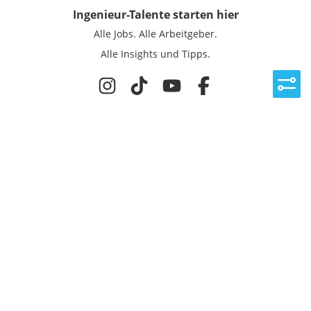
Ingenieur-Talente
starten hier
Alle Jobs.
Alle Arbeitgeber.
Alle Insights und Tipps.
Rechtliches
Nutzungsbedingungen
Datenschutz
Cookie-Einstellungen
Impressum
Für Ingenieure
Jobsuche
Für Unternehmen
Magazin & Insights
Anmelden
EmployerGate
Über uns