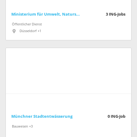
Ministerium für Umwelt, Naturschutz und Verkehr des Landes Nordrhein-Westfalen
3
ING-Jobs
Öffentlicher Dienst
Düsseldorf +1
Münchner Stadtentwässerung
0
ING-Job
Bauwesen +3