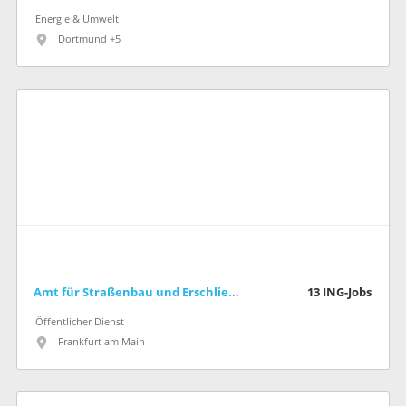
Energie & Umwelt
Dortmund +5
Amt für Straßenbau und Erschließung (Stadt Frankfurt am Main)
13
ING-Jobs
Öffentlicher Dienst
Frankfurt am Main