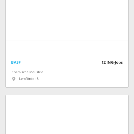
BASF
12
ING-Jobs
Chemische Industrie
Lemförde +3