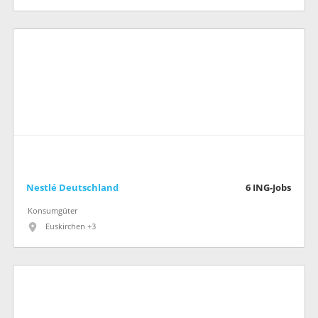
Nestlé Deutschland
6
ING-Jobs
Konsumgüter
Euskirchen +3