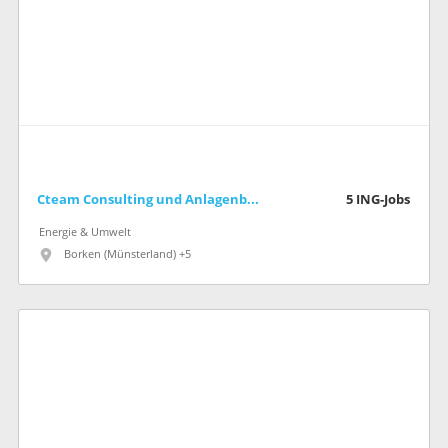
Cteam Consulting und Anlagenbau GmbH
5
ING-Jobs
Energie & Umwelt
Borken (Münsterland) +5