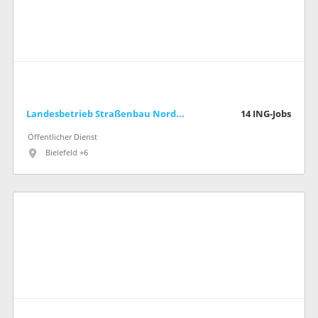
Landesbetrieb Straßenbau Nordrhein-Westfalen
14
ING-Jobs
Öffentlicher Dienst
Bielefeld +6