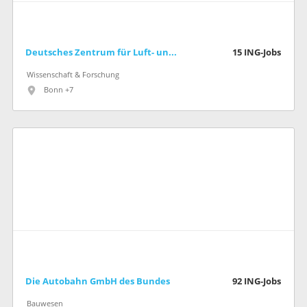
Deutsches Zentrum für Luft- und Raumfahrt (DLR)
15
ING-Jobs
Wissenschaft & Forschung
Bonn +7
Die Autobahn GmbH des Bundes
92
ING-Jobs
Bauwesen