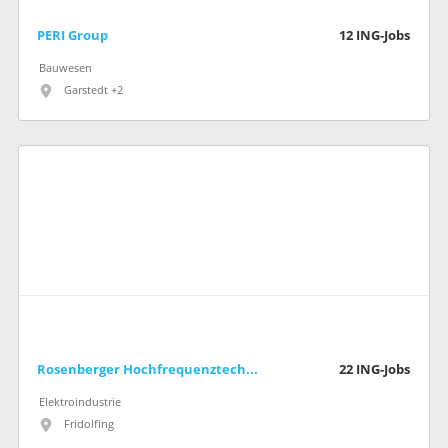
PERI Group
12
ING-Jobs
Bauwesen
Garstedt +2
Rosenberger Hochfrequenztechnik GmbH & Co. KG
22
ING-Jobs
Elektroindustrie
Fridolfing