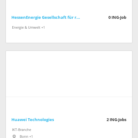
HessenEnergie Gesellschaft für rationelle Energienutzung mbH
0
ING-Job
Energie & Umwelt +1
Huawei Technologies
2
ING-Jobs
IKT-Branche
Bonn +1