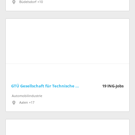
Büdelsdorf +10
GTÜ Gesellschaft für Technische Überwachung mbH
19
ING-Jobs
Automobilindustrie
Aalen +17