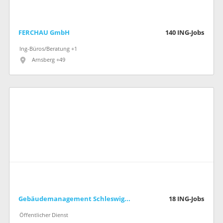
FERCHAU GmbH
140
ING-Jobs
Ing-Büros/Beratung +1
Arnsberg +49
Gebäudemanagement Schleswig-Holstein AöR
18
ING-Jobs
Öffentlicher Dienst