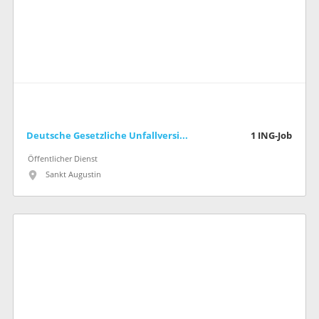
Deutsche Gesetzliche Unfallversicherung e.V. (DGUV)
1
ING-Job
Öffentlicher Dienst
Sankt Augustin