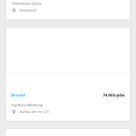
Öffentlicher Dienst
Düsseldorf
Brunel
74
ING-Jobs
Ing-Büros/Beratung
Aschau am Inn +21