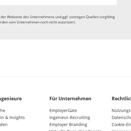
 der Webseite des Unternehmens und ggf. sonstigen Quellen sorgfältig
rden vom Unternehmen noch nicht autorisiert.
ngenieure
Für Unternehmen
Rechtli
che
EmployerGate
Nutzungs
n & Insights
Ingenieur-Recruiting
Datensch
lden
Employer Branding
Cookie-Ei