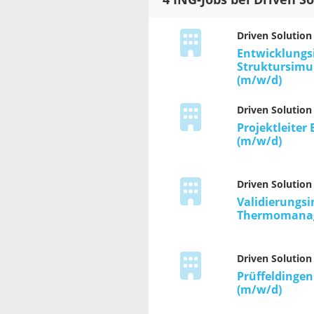
4 ING-Jobs bei Driven S
Driven Solution
Entwicklungs
Struktursimu
(m/w/d)
Driven Solution
Projektleiter
(m/w/d)
Driven Solution
Validierungsi
Thermomanag
Driven Solution
Prüffeldingen
(m/w/d)