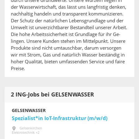
durch unsere Grundwerte: Unsere Wurzeln liegen in
der Was­ser­wirt­schaft, das lässt uns lang­fristig denken,
nach­haltig handeln und trans­parent kom­mu­ni­zieren.
Der Schutz der na­tür­lichen Le­bens­grundlage und der
Umwelt ist un­ver­zichtbarer Be­standteil unserer Arbeit.
Die hohe Ar­beits­si­cherheit ist Grundlage für ihr Ge­
lingen. Unsere Kunden stehen im Mit­telpunkt. Unsere
Produkte sind nicht um­tauschbar, darum ver­sorgen
wir mit Strom, Gas und na­türlich Wasser be­ständig in
hoher Qualität, bieten um­fas­senden Service und faire
Preise.
2 ING-Jobs bei GELSENWASSER
GELSENWASSER
Spezialist*in IoT-Infrastruktur (m/w/d)
Gelsenkirchen
Elektrotechnik +2