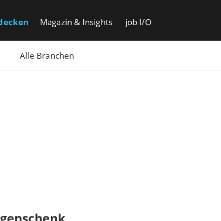
decken
Magazin & Insights
job I/O
Alle Branchen
igenschenk