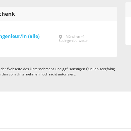
schenk
k
genieur/in (alle)
München +1
Bauingenieurwesen
 der Webseite des Unternehmens und ggf. sonstigen Quellen sorgfältig
rden vom Unternehmen noch nicht autorisiert.