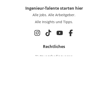
Ingenieur-Talente
starten hier
Alle Jobs.
Alle Arbeitgeber.
Alle Insights und Tipps.
Rechtliches
Nutzungsbedingungen
Datenschutz
Cookie-Einstellungen
Impressum
Für Ingenieure
Jobsuche
Für Unternehmen
Magazin & Insights