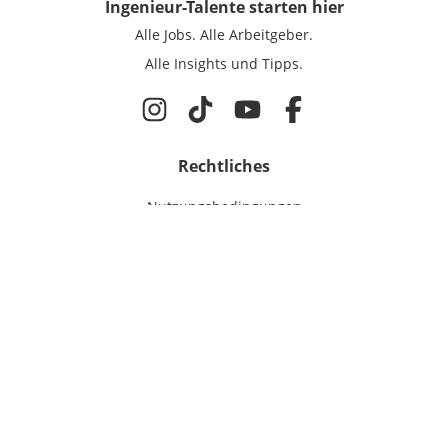
Ingenieur-Talente
starten hier
Alle Jobs.
Alle Arbeitgeber.
Alle Insights und Tipps.
Rechtliches
Nutzungsbedingungen
Datenschutz
Cookie-Einstellungen
Impressum
Für Ingenieure
Jobsuche
Für Unternehmen
Magazin & Insights
Anmelden
EmployerGate
Über uns