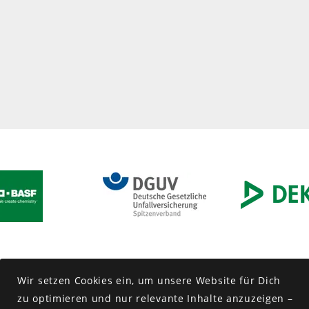
Wir setzen Cookies ein, um unsere Web­site für Dich
zu opti­mieren und nur rele­vante In­halte an­zu­zeigen –