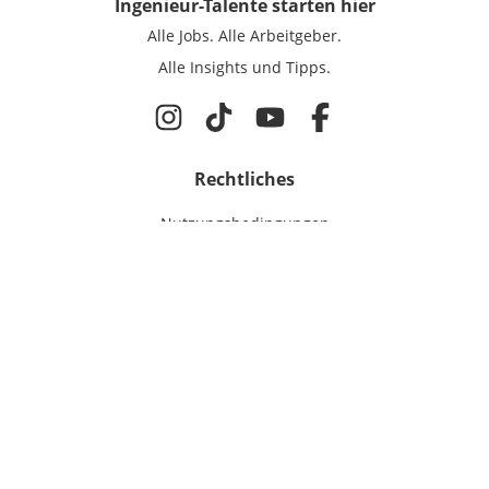
Ingenieur-Talente
starten hier
Alle Jobs.
Alle Arbeitgeber.
Alle Insights und Tipps.
Rechtliches
Nutzungsbedingungen
Datenschutz
Cookie-Einstellungen
Impressum
Für Ingenieure
Jobsuche
Für Unternehmen
Magazin & Insights
Anmelden
EmployerGate
Über uns