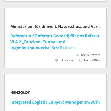
Ministerium für Umwelt, Naturschutz und Verkehr des Landes Nordrhein-Westfalen
Referentin / Referent (w/m/d) für das Referat
VI A 2 „Brücken, Tunnel und
Ingenieurbauwerke, Straßenbetrieb, Statistik
und IT im Fachbereich“ (befristet)
Bauingenieurwesen
Düsseldorf
Home-Office
HENSOLDT
Integrated Logistic Support Manager (m/w/d)