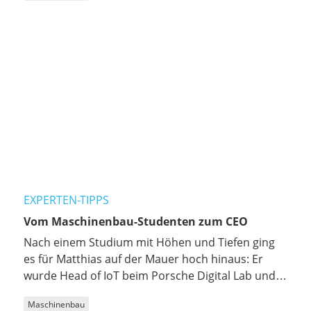
sind, auf welche Ziele er hin arbeitet und wie er
zum Podcast gekommen ist.
EXPERTEN-TIPPS
Vom Maschinenbau-Studenten zum CEO
Nach einem Studium mit Höhen und Tiefen ging
es für Matthias auf der Mauer hoch hinaus: Er
wurde Head of IoT beim Porsche Digital Lab und
machte sich anschließend selbstständig. Im
Maschinenbau
Gespräch mit Podcaster Lennard erzählt er, was