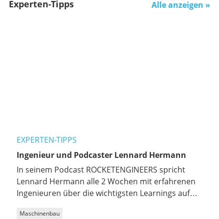
Experten-Tipps
Alle anzeigen »
EXPERTEN-TIPPS
Ingenieur und Podcaster Lennard Hermann
In seinem Podcast ROCKETENGINEERS spricht
Lennard Hermann alle 2 Wochen mit erfahrenen
Ingenieuren über die wichtigsten Learnings auf
ihrem Berufsweg. In diesem Interview erzählt
Maschinenbau
Lennard, was seine persönlichen Karriere-Tipps