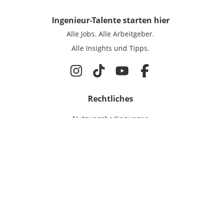
Ingenieur-Talente
starten hier
Alle Jobs.
Alle Arbeitgeber.
Alle Insights und Tipps.
Rechtliches
Nutzungsbedingungen
Datenschutz
Cookie-Einstellungen
Impressum
Für Ingenieure
Jobsuche
Für Unternehmen
Magazin & Insights