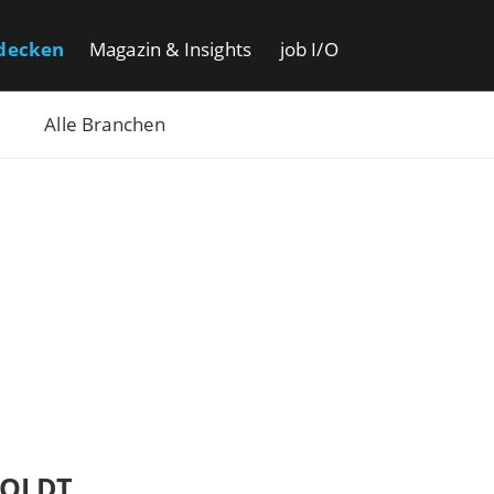
decken
Magazin & Insights
job I/O
Alle Branchen
OLDT