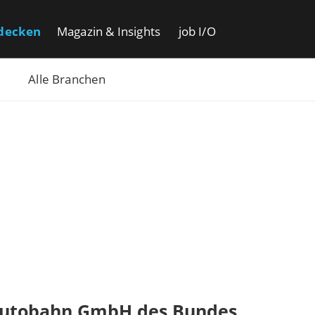
decken
Magazin & Insights
job I/O
Alle Branchen
Autobahn GmbH des Bundes