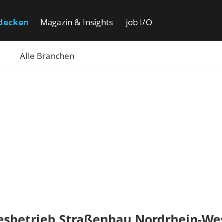
decken
Magazin & Insights
job I/O
Alle Branchen
esbetrieb Straßenbau Nordrhein-We