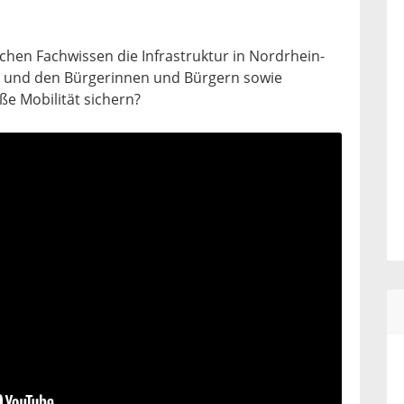
chen Fachwissen die Infrastruktur in Nordrhein-
en und den Bürgerinnen und Bürgern sowie
e Mobilität sichern?