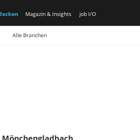
decken
Magazin & Insights
job I/O
Alle Branchen
t Mönchengladbach