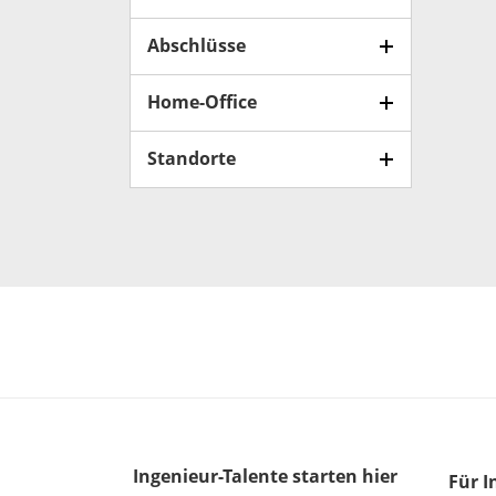
Abschlüsse
Home-Office
Standorte
Ingenieur-Talente
starten hier
Für I