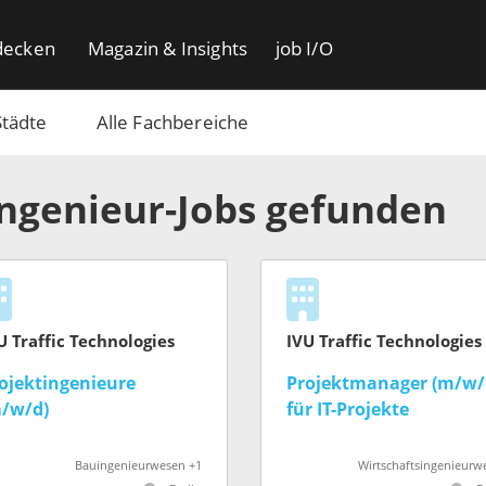
decken
Magazin & Insights
job I/O
Städte
Alle Fachbereiche
Ingenieur-Jobs gefunden
U Traffic Technologies
IVU Traffic Technologies
ojektingenieure
Projektmanager (m/w/
/w/d)
für IT-Projekte
Bauingenieurwesen +1
Wirtschaftsingenieurw