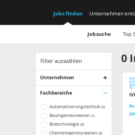
Jobs finden
Unternehmen ent
Jobsuche
Top 
0
Filter auswählen
Unternehmen
Fachbereiche
IV
Pr
Automatisierungstechnik
(
0
)
(m
Bauingenieurwesen
(
1
)
Biotechnologie
(
0
)
Chemieingenieurwesen
(
0
)