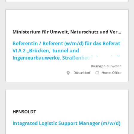
Ministerium für Umwelt, Naturschutz und Verkehr des Landes Nordrhein-Westfalen
Referentin / Referent (w/m/d) für das Referat
VI A 2 „Brücken, Tunnel und
Ingenieurbauwerke, Straßenbetrieb, Statistik
und IT im Fachbereich“ (befristet)
Bauingenieurwesen
Düsseldorf
Home-Office
HENSOLDT
Integrated Logistic Support Manager (m/w/d)