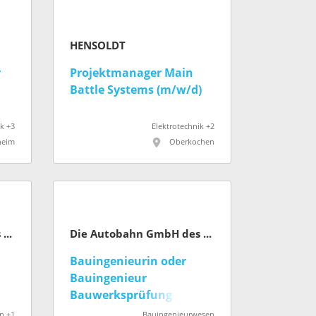
HENSOLDT
r
Projektmanager Main
Battle Systems (m/w/d)
)
ik +3
Elektrotechnik +2
eim
Oberkochen
Die Autobahn GmbH des Bundes
Die Autobahn GmbH des Bundes
Bauingenieurin oder
Bauingenieur
Bauwerksprüfung
Oldenburg (w/m/d)
n +1
Bauingenieurwesen