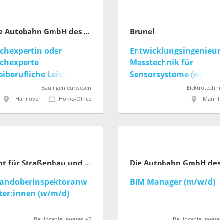
Die Autobahn GmbH des Bundes
Brunel
chexpertin oder
Entwicklungsingenieu
chexperte
Messtechnik für
eiberufliche Leistungen
Sensorsysteme (w/m/d
/m/d)
Bauingenieurwesen
Elektrotechn
Hannover
Home-Office
Mannh
Amt für Straßenbau und Erschließung (Stadt Frankfurt am Main)
andoberinspektoranw
BIM Manager (m/w/d)
ter:innen (w/m/d)
Bauingenieurwesen +5
Bauingenieurwese