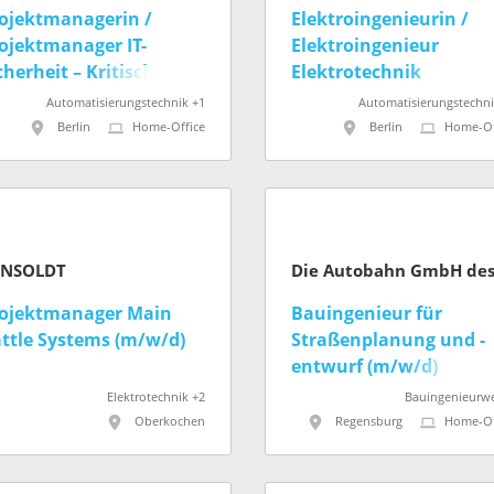
ojektmanagerin /
Elektroingenieurin /
ojektmanager IT-
Elektroingenieur
cherheit – Kritische
Elektrotechnik
frastruktur U-Bahn
Gleichrichterwerke U-
Automatisierungstechnik +1
Automatisierungstechni
/m/d)
Bahn (w/m/d)
Berlin
Home-Office
Berlin
Home-Of
ENSOLDT
ojektmanager Main
Bauingenieur für
ttle Systems (m/w/d)
Straßenplanung und -
entwurf (m/w/d)
Elektrotechnik +2
Bauingenieurw
Oberkochen
Regensburg
Home-Of