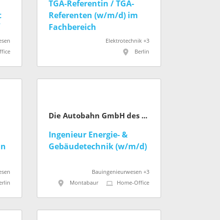
TGA-Referentin / TGA-
t
Referenten (w/m/d) im
l
Fachbereich
e,
Elektrotechnik für
esen
Elektrotechnik +3
ik
Kultur­bauten des Bundes
fice
Berlin
Die Autobahn GmbH des Bundes
Ingenieur Energie- &
hn
Gebäudetechnik (w/m/d)
esen
Bauingenieurwesen +3
erlin
Montabaur
Home-Office