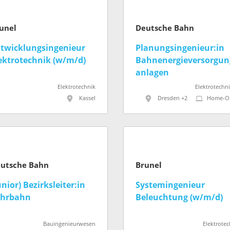
unel
Deutsche Bahn
twicklungsingenieur
Planungsingenieur:in
ektrotechnik (w/m/d)
Bahnenergieversorgun
anlagen
Elektrotechnik
Elektrotechn
Kassel
Dresden +2
Home-Of
utsche Bahn
Brunel
unior) Bezirksleiter:in
Systemingenieur
ahrbahn
Beleuchtung (w/m/d)
Bauingenieurwesen
Elektrotec