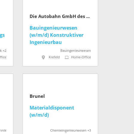
Die Autobahn GmbH des Bundes
Bauingenieurwesen
gs
(w/m/d) Konstruktiver
Ingenieurbau
ik +2
Bauingenieurwesen
fice
Krefeld
Home-Office
Brunel
Materialdisponent
(w/m/d)
hnik
Chemieingenieurwesen +3