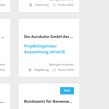
feld
Oldenburg
Home-Office
Die Autobahn GmbH des Bundes
Die Autobahn GmbH des Bundes
Projektingenieur
Ausstattung (m/w/d)
s
esen
Bauingenieurwesen
fice
Magdeburg
Home-Office
TIPP
Ministerium für Umwelt, Naturschutz und Verkehr des Landes Nordrhein-Westfalen
Bundesamt für Bauwesen und Raumordnung (BBR)