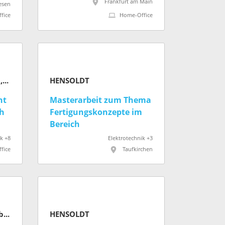
Frankfurt am Main
esen
fice
Home-Office
Ministerium für Umwelt, Naturschutz und Verkehr des Landes Nordrhein-Westfalen
HENSOLDT
nt
Masterarbeit zum Thema
ch
Fertigungskonzepte im
Bereich
s
Produktmanagement
k +8
Elektrotechnik +3
fice
Taufkirchen
W
Berliner Verkehrsbetriebe (BVG)
HENSOLDT