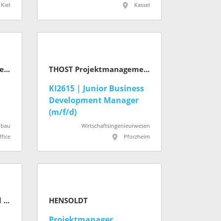
Kiel
Kassel
THOST Projektmanagement GmbH
THOST Projektmanagement GmbH
KI2615 | Junior Business
Development Manager
(m/f/d)
nbau
Wirtschaftsingenieurwesen
fice
Pforzheim
Amt für Straßenbau und Erschließung (Stadt Frankfurt am Main)
HENSOLDT
Projektmanager