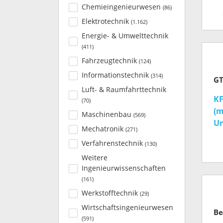
Chemieingenieurwesen
(
86
)
Elektrotechnik
(
1.162
)
Energie- & Umwelttechnik
(
411
)
Fahrzeugtechnik
(
124
)
Informationstechnik
(
314
)
Luft- & Raumfahrttechnik
KF
(
70
)
(m
Maschinenbau
(
569
)
Un
Mechatronik
(
271
)
(m
Verfahrenstechnik
(
130
)
Weitere
Ingenieurwissenschaften
(
161
)
Werkstofftechnik
(
29
)
Wirtschaftsingenieurwesen
(
591
)