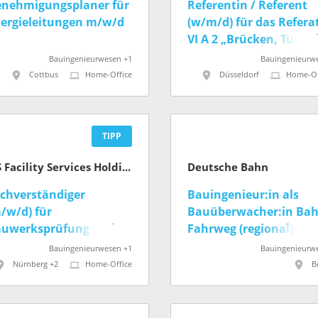
nehmigungsplaner für
Referentin / Referent
ergieleitungen m/w/d
(w/m/d) für das Refera
VI A 2 „Brücken, Tunne
und Ingenieurbauwerk
Bauingenieurwesen +1
Bauingenieurw
Straßenbetrieb, Statist
Cottbus
Home-Office
Düsseldorf
Home-Of
und IT im Fachbereich“
(befristet)
TIPP
ISS Facility Services Holding GmbH
Deutsche Bahn
chverständiger
Bauingenieur:in als
/w/d) für
Bauüberwacher:in Ba
uwerksprüfung und -
Fahrweg (regional)
ewertung
(m/w/d)
Bauingenieurwesen +1
Bauingenieurw
Nürnberg +2
Home-Office
B