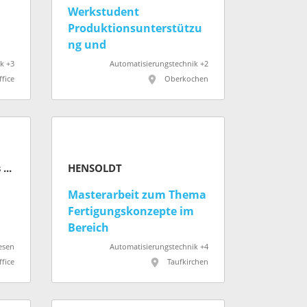
Werkstudent
Produktionsunterstützu
ng und
Montageorganisation
k +3
Automatisierungstechnik +2
(m/w/d)
fice
Oberkochen
Die Autobahn GmbH des Bundes
HENSOLDT
Masterarbeit zum Thema
Fertigungskonzepte im
Bereich
Produktmanagement
esen
Automatisierungstechnik +4
fice
Taufkirchen