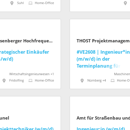
Suhl
Home-Office
Rosenberger Hochfrequenztechnik GmbH & Co. KG
rategischer Einkäufer
#VE2608 | Ingenieur*in
/w/d)
(m/w/d) in der
Terminplanung für
Großprojekte im
Wirtschaftsingenieurwesen +1
Maschine
Anlagenbau
Fridolfing
Home-Office
Nürnberg +4
Home-Of
unel
ojekttechniker (w/m/d)
Ingenieur:in (w/m/d)