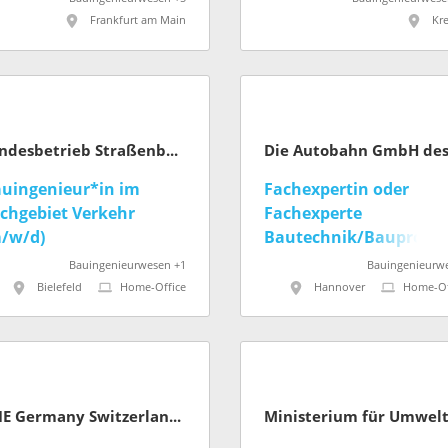
Frankfurt am Main
Kre
Landesbetrieb Straßenbau Nordrhein-Westfalen
uingenieur*in im
Fachexpertin oder
chgebiet Verkehr
Fachexperte
/w/d)
Bautechnik/Bauprozes
(w/m/d)
Bauingenieurwesen +1
Bauingenieurw
Bielefeld
Home-Office
Hannover
Home-Of
SPIE Germany Switzerland Austria GmbH