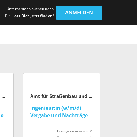
Unternehmen suchen nach
ANMELDEN
Dir.
Lass Dich jetzt finden!
Die Autobahn GmbH des Bundes
Amt für Straßenbau und Erschließung (Stadt Frankfurt am Main)
Ingenieur:in (w/m/d)
io
Vergabe und Nachträge
Bauingenieurwesen +1