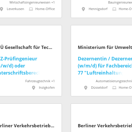
Wirtschaftsingenieurwesen +1
Bauingenieurw
Leverkusen
Home-Office
Hennigsdorf
Home-Of
GTÜ Gesellschaft für Technische Überwachung mbH
Z-Prüfingenieur
Dezernentin / Dezerne
/w/d) oder
(w/m/d) für Fachberei
terschriftsberechtigter
77 "Luftreinhaltung,
/w/d)
Emissionskataster " de
Fahrzeugtechnik +1
Automatisierungstechni
Landesamts für Natur,
Inzigkofen
Düsseldorf
Home-Of
Umwelt und Klima NR
Berliner Verkehrsbetriebe (BVG)