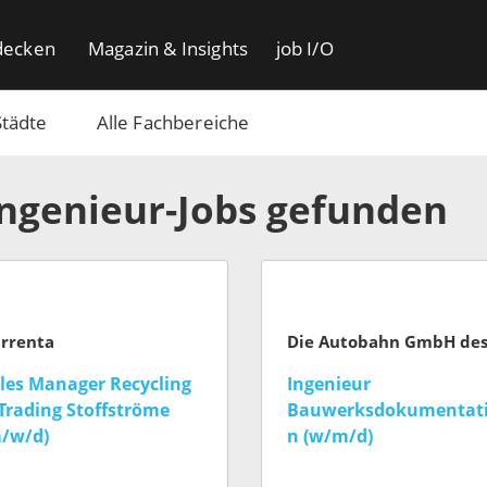
decken
Magazin & Insights
job I/O
Städte
Alle Fachbereiche
Ingenieur-Jobs gefunden
rrenta
les Manager Recycling
Ingenieur
Trading Stoffströme
Bauwerksdokumentat
/w/d)
n (w/m/d)