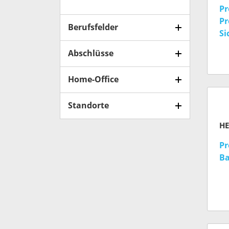
Pr
Pr
Berufsfelder
Si
In
Abschlüsse
(w
Home-Office
Standorte
H
Pr
Ba