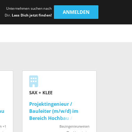
Unternehmen suchen nach
ANMELDEN
Dir.
Lass Dich jetzt finden!
SAX + KLEE
Projektingenieur /
au
Bauleiter (m/w/d) im
Bereich Hochbau /
Industrie
n +1
Bauingenieurwesen