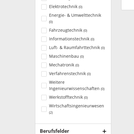
Elektrotechnik
(
0
)
Energie- & Umwelttechnik
(
0
)
Fahrzeugtechnik
(
0
)
Informationstechnik
(
0
)
Luft- & Raumfahrttechnik
(
0
)
Maschinenbau
(
0
)
Mechatronik
(
0
)
Verfahrenstechnik
(
0
)
Weitere
Ingenieurwissenschaften
(
0
)
Werkstofftechnik
(
0
)
Wirtschaftsingenieurwesen
(
2
)
Berufsfelder