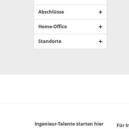
Abschlüsse
Home-Office
Standorte
Ingenieur-Talente
starten hier
Für I