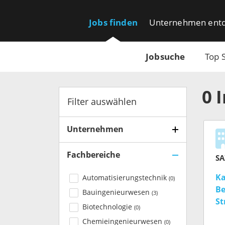
Jobs finden
Unternehmen ent
Jobsuche
Top 
0
Filter auswählen
Unternehmen
Fachbereiche
SA
Ka
Automatisierungstechnik
(
0
)
Be
Bauingenieurwesen
(
3
)
St
Biotechnologie
(
0
)
Chemieingenieurwesen
(
0
)