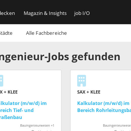
decken
Magazin & Insights
job I/O
Städte
Alle Fachbereiche
Ingenieur-Jobs gefunden
X + KLEE
SAX + KLEE
lkulator (m/w/d) im
Kalkulator (m/w/d) im
reich Tief- und
Bereich Rohrleitungsb
raßenbau
Bauingenieurwesen +1
Bauingenieurwese