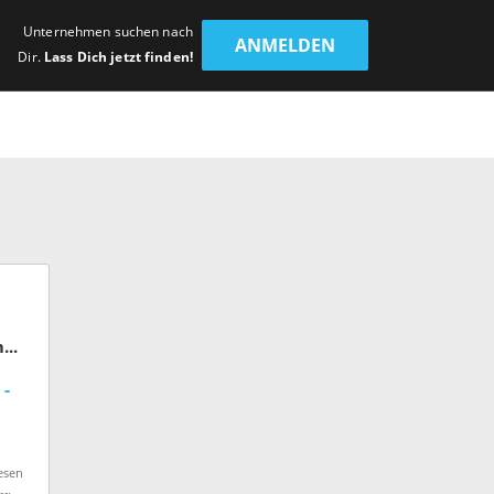
Unternehmen suchen nach
ANMELDEN
Dir.
Lass Dich jetzt finden!
BITO-Lagertechnik Bittmann
 -
esen