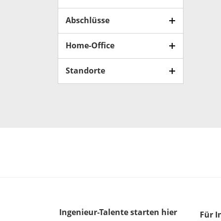
Abschlüsse
Home-Office
Standorte
Ingenieur-Talente
starten hier
Für I