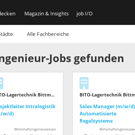
decken
Magazin & Insights
job I/O
Städte
Alle Fachbereiche
Ingenieur-Jobs gefunden
BITO-Lagertechnik Bittmann
ojektleiter Intralogistik
Sales Manager (m/w/d)
/w/d)
Automatisierte
Regalsysteme
Wirtschaftsingenieurwesen
Wirtschaftsingenieurw