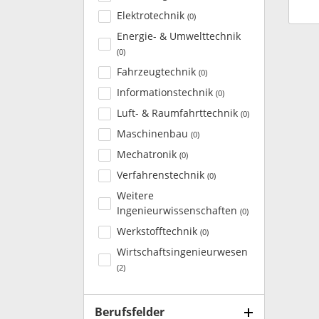
Elektrotechnik
(
0
)
Energie- & Umwelttechnik
(
0
)
Fahrzeugtechnik
(
0
)
Informationstechnik
(
0
)
Luft- & Raumfahrttechnik
(
0
)
Maschinenbau
(
0
)
Mechatronik
(
0
)
Verfahrenstechnik
(
0
)
Weitere
Ingenieurwissenschaften
(
0
)
Werkstofftechnik
(
0
)
Wirtschaftsingenieurwesen
(
2
)
Berufsfelder