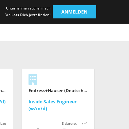
Unternehmen suchen nach
ANMELDEN
Dir.
Lass Dich jetzt finden!
Endress+Hauser (Deutschland) GmbH+Co. KG
Endress+Hauser (Deutschland) GmbH+Co. KG
/d)
Inside Sales Engineer
(w/m/d)
nbau
Elektrotechnik +1