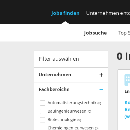
Jobs finden
Unternehmen ent
Jobsuche
Top 
0
Filter auswählen
Unternehmen
Fachbereiche
Ko
Automatisierungstechnik
(
0
)
Be
Bauingenieurwesen
(
0
)
(w
Biotechnologie
(
0
)
Chemieingenieurwesen
(
0
)