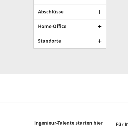
Abschlüsse
Home-Office
Standorte
Ingenieur-Talente
starten hier
Für I