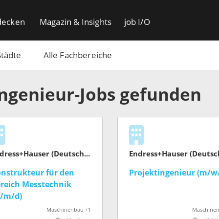
decken
Magazin & Insights
job I/O
Städte
Alle Fachbereiche
Ingenieur-Jobs gefunden
Endress+Hauser (Deutschland) GmbH+Co. KG
nstrukteur für den
Projektingenieur (m/w
reich Messtechnik
/m/d)
Maschinenbau +1
Maschine