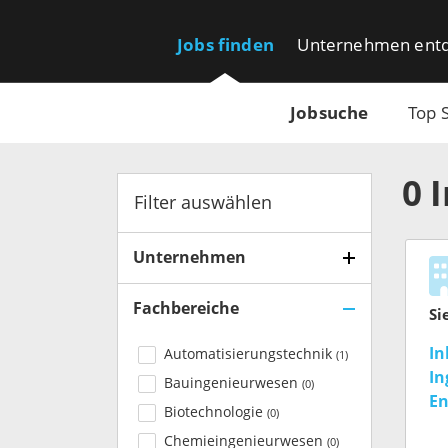
Jobs finden
Unternehmen ent
Jobsuche
Top 
0
Filter auswählen
Unternehmen
Fachbereiche
Si
In
Automatisierungstechnik
(
1
)
In
Bauingenieurwesen
(
0
)
En
Biotechnologie
(
0
)
En
Chemieingenieurwesen
(
0
)