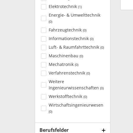
Elektrotechnik
(
1
)
Energie- & Umwelttechnik
(
0
)
Fahrzeugtechnik
(
0
)
Informationstechnik
(
0
)
Luft- & Raumfahrttechnik
(
0
)
Maschinenbau
(
0
)
Mechatronik
(
0
)
Verfahrenstechnik
(
0
)
Weitere
Ingenieurwissenschaften
(
0
)
Werkstofftechnik
(
0
)
Wirtschaftsingenieurwesen
(
0
)
Berufsfelder