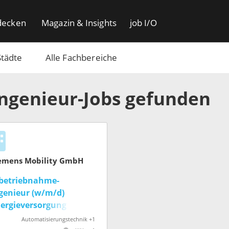
decken
Magazin & Insights
job I/O
Städte
Alle Fachbereiche
Ingenieur-Jobs gefunden
emens Mobility GmbH
betriebnahme-
genieur (w/m/d)
ergieversorgung /
ergieübertragung
Automatisierungstechnik +1