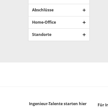
Abschlüsse
Home-Office
Standorte
Ingenieur-Talente
starten hier
Für I