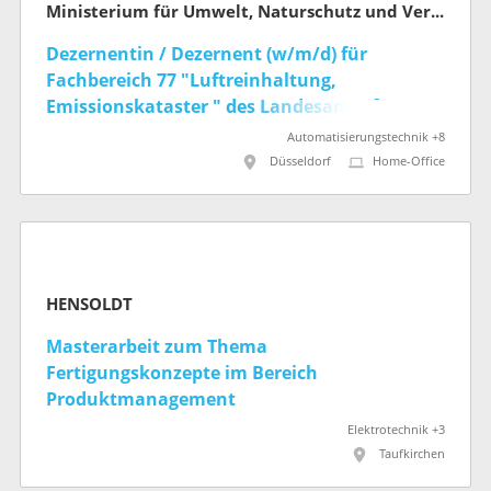
Ministerium für Umwelt, Naturschutz und Verkehr des Landes Nordrhein-Westfalen
Dezernentin / Dezernent (w/m/d) für
Fachbereich 77 "Luftreinhaltung,
Emissionskataster " des Landesamts für
Natur, Umwelt und Klima NRW
Automatisierungstechnik +8
Düsseldorf
Home-Office
HENSOLDT
Masterarbeit zum Thema
Fertigungskonzepte im Bereich
Produktmanagement
Elektrotechnik +3
Taufkirchen