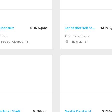
Oconsult
16
ING-Jobs
Landesbetrieb Straßenbau Nordrhein-Westfalen
14
ING-
wesen
Öffentlicher Dienst
Bergisch Gladbach +5
Bielefeld +6
Münchner Stadtentwässerung
0
ING-Job
Nestlé Deutschland
5
ING-