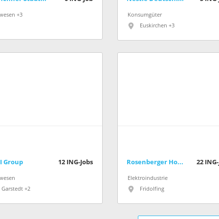
wesen +3
Konsumgüter
Euskirchen +3
I Group
12
ING-Jobs
Rosenberger Hochfrequenztechnik GmbH & Co. KG
22
ING-
wesen
Elektroindustrie
Garstedt +2
Fridolfing