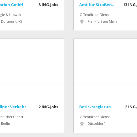
prion GmbH
3
ING-Jobs
Amt für Straßenbau und Erschließung (Stadt Frankfurt am Main)
13
ING-
rgie & Umwelt
Öffentlicher Dienst
Dortmund +5
Frankfurt am Main
Berliner Verkehrsbetriebe (BVG)
2
ING-Jobs
Bezirksregierung Düsseldorf
2
ING-
ntlicher Dienst
Öffentlicher Dienst
Berlin
Düsseldorf