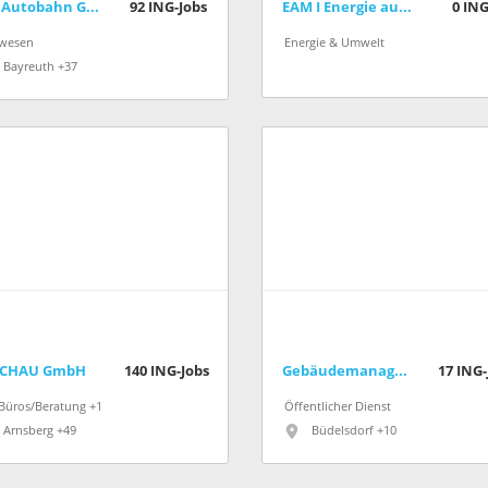
Die Autobahn GmbH des Bundes
92
ING-Jobs
EAM I Energie aus der Mitte
0
ING
wesen
Energie & Umwelt
Bayreuth +37
RCHAU GmbH
140
ING-Jobs
Gebäudemanagement Schleswig-Holstein AöR
17
ING-
-Büros/Beratung +1
Öffentlicher Dienst
Arnsberg +49
Büdelsdorf +10