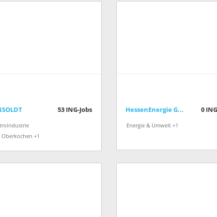
NSOLDT
53
ING-Jobs
HessenEnergie Gesellschaft für rationelle Energienutzung mbH
0
ING
troindustrie
Energie & Umwelt +1
Oberkochen +1