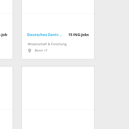
-Job
Deutsches Zentrum für Luft- und Raumfahrt (DLR)
15
ING-Jobs
Wissenschaft & Forschung
Bonn +7