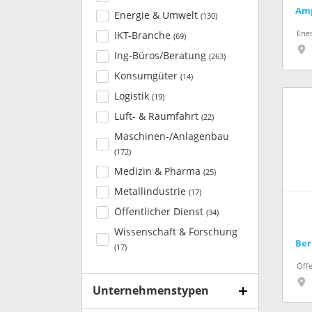
Am
Energie & Umwelt
(
130
)
Ene
IKT-Branche
(
69
)
Ing-Büros/Beratung
(
263
)
Konsumgüter
(
14
)
Logistik
(
19
)
Luft- & Raumfahrt
(
22
)
Maschinen-/Anlagenbau
(
172
)
Medizin & Pharma
(
25
)
Metallindustrie
(
17
)
Öffentlicher Dienst
(
34
)
Wissenschaft & Forschung
(
17
)
Öffe
Unternehmenstypen