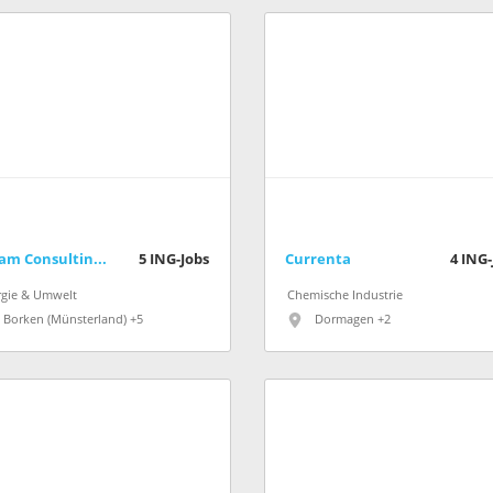
Cteam Consulting und Anlagenbau GmbH
5
ING-Jobs
Currenta
4
ING-
rgie & Umwelt
Chemische Industrie
Borken (Münsterland) +5
Dormagen +2