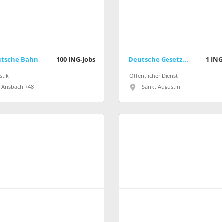
tsche Bahn
100
ING-Jobs
Deutsche Gesetzliche Unfallversicherung e.V. (DGUV)
1
ING
stik
Öffentlicher Dienst
Ansbach +48
Sankt Augustin