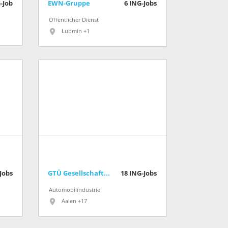
-Job
EWN-Gruppe
6
ING-Jobs
Öffentlicher Dienst
Lubmin +1
Jobs
GTÜ Gesellschaft für Technische Überwachung mbH
18
ING-Jobs
Automobilindustrie
Aalen +17