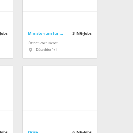
Jobs
Ministerium für Umwelt, Naturschutz und Verkehr des Landes Nordrhein-Westfalen
3
ING-Jobs
Öffentlicher Dienst
Düsseldorf +1
Jobs
Orise
6
ING-Jobs