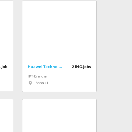
-Job
Huawei Technologies
2
ING-Jobs
IKT-Branche
Bonn +1