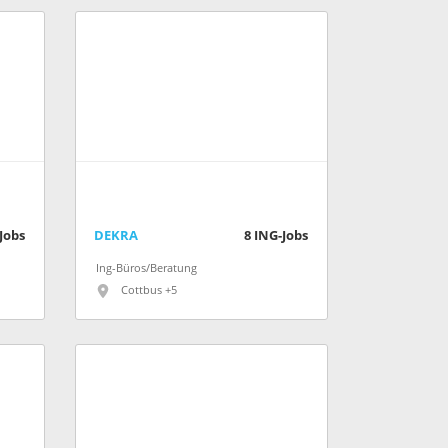
Jobs
DEKRA
8
ING-Jobs
Ing-Büros/Beratung
Cottbus +5