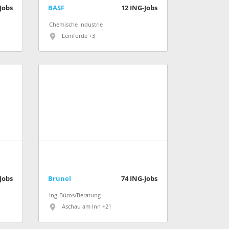
Jobs
BASF
12
ING-Jobs
Chemische Industrie
Lemförde +3
Jobs
Brunel
74
ING-Jobs
Ing-Büros/Beratung
Aschau am Inn +21