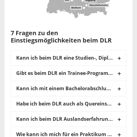
7 Fragen zu den
Einstiegsmöglichkeiten beim DLR
Kann ich beim DLR eine Studien-, Diplom-, Bachelor- oder Masterarbeit schreiben?
Gibt es beim DLR ein Trainee-Programme für Berufseinsteiger
Kann ich mit einem Bachelorabschluss beim DLR einsteigen?
Habe ich beim DLR auch als Quereinsteiger
in
eine
Kann ich beim DLR Auslandserfahrung sammeln?
Wie kann ich mich für ein Praktikum bewerben?