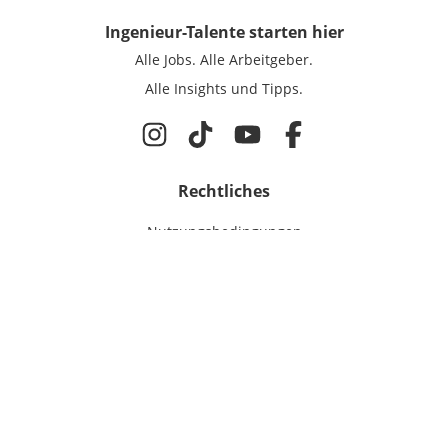
Ingenieur-Talente
starten hier
Alle Jobs.
Alle Arbeitgeber.
Alle Insights und Tipps.
Rechtliches
Nutzungsbedingungen
Datenschutz
Cookie-Einstellungen
Impressum
Für Ingenieure
Jobsuche
Für Unternehmen
Magazin & Insights