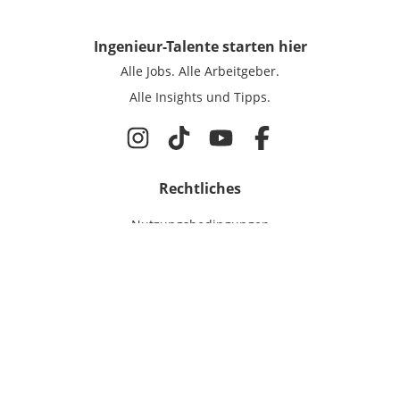
Ingenieur-Talente
starten hier
Alle Jobs.
Alle Arbeitgeber.
Alle Insights und Tipps.
Rechtliches
Nutzungsbedingungen
Datenschutz
Cookie-Einstellungen
Impressum
Für Ingenieure
Jobsuche
Für Unternehmen