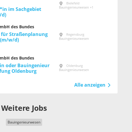
Bielefeld
Bauingenieurwesen +1
*in im Sachgebiet
/d)
GmbH des Bundes
 für Straßenplanung
Regensburg
Bauingenieurwesen
 (m/w/d)
GmbH des Bundes
in oder Bauingenieur
Oldenburg
Bauingenieurwesen
fung Oldenburg
Alle anzeigen
Weitere Jobs
Bauingenieurwesen