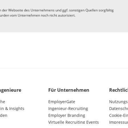
n der Webseite des Unternehmens und ggf. sonstigen Quellen sorgfältig
urden vom Unternehmen noch nicht autorisiert.
ngenieure
Für Unternehmen
Rechtli
che
EmployerGate
Nutzungs
n & Insights
Ingenieur-Recruiting
Datensch
lden
Employer Branding
Cookie-Ei
Virtuelle Recruiting Events
Impress