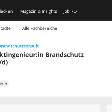
decken
Magazin & Insights
job I/O
Städte
Alle Fachbereiche
randschutzconsult
ktingenieur:in Brandschutz
/d)
anche