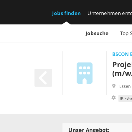
Jobs finden
Unternehmen ent
Jobsuche
Top 
BSCON B
Proje
(m/w
Essen
IKT-Br
Unser Angebot: