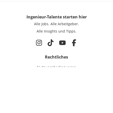
Ingenieur-Talente
starten hier
Alle Jobs.
Alle Arbeitgeber.
Alle Insights und Tipps.
Rechtliches
Nutzungsbedingungen
Datenschutz
Cookie-Einstellungen
Impressum
Für Ingenieure
Jobsuche
Für Unternehmen