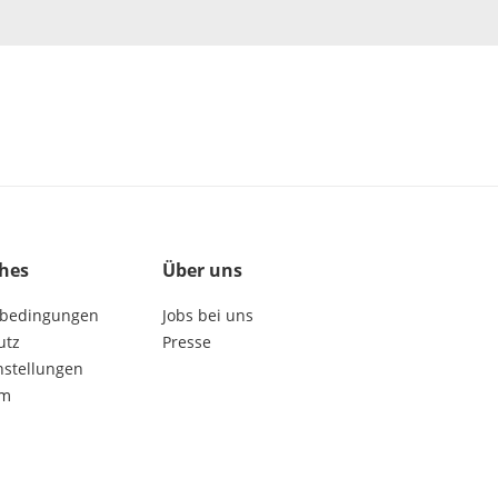
ches
Über uns
bedingungen
Jobs bei uns
utz
Presse
nstellungen
um
get social: