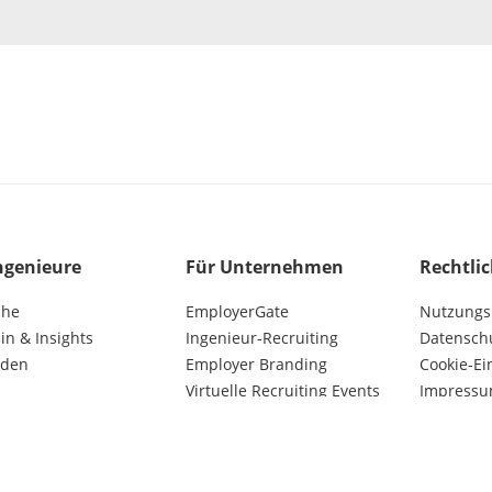
ngenieure
Für Unternehmen
Rechtli
che
EmployerGate
Nutzungs
n & Insights
Ingenieur-Recruiting
Datensch
lden
Employer Branding
Cookie-Ei
Virtuelle Recruiting Events
Impress
Kunden AGB