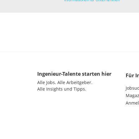
Informationen für Unternehmen
Ingenieur-Talente
starten hier
Für I
Alle Jobs.
Alle Arbeitgeber.
Jobsu
Alle Insights und Tipps.
Magazi
Anme
©
2026
get in GmbH