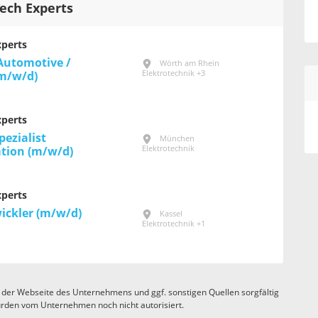
Tech Experts
xperts
 Automotive /
Wörth am Rhein
Elektrotechnik +3
(m/w/d)
xperts
pezialist
München
Elektrotechnik
ation (m/w/d)
xperts
ickler (m/w/d)
Kassel
Elektrotechnik +1
 der Webseite des Unternehmens und ggf. sonstigen Quellen sorgfältig
rden vom Unternehmen noch nicht autorisiert.