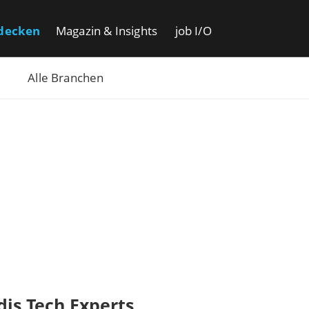
decken
Magazin & Insights
job I/O
Alle Branchen
is Tech Experts