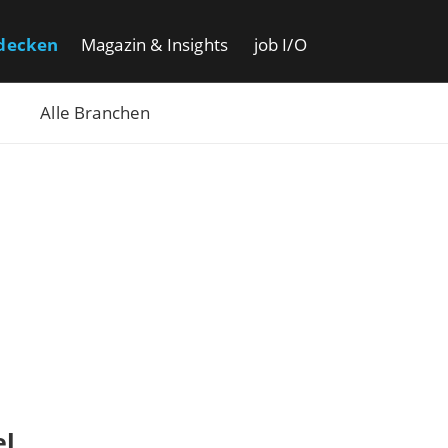
decken
Magazin & Insights
job I/O
Alle Branchen
el